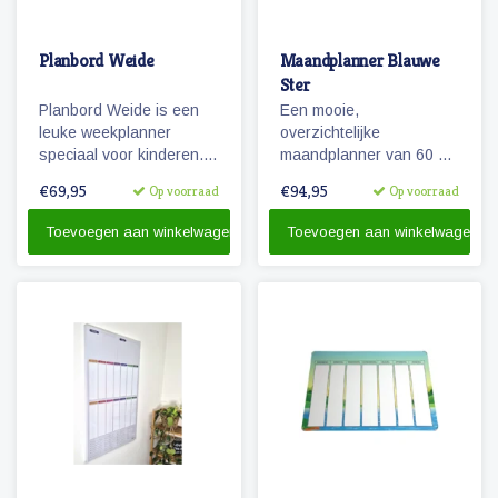
Planbord Weide
Maandplanner Blauwe
Ster
Planbord Weide is een
Een mooie,
leuke weekplanner
overzichtelijke
speciaal voor kinderen.
maandplanner van 60 x
Het (lichtgewicht
90 die beschrijfbaar is en
€69,95
€94,95
Op voorraad
Op voorraad
metalen) planbord geeft
flexibel in te delen. Te
overzicht over een week,
gebruiken als planbord
Toevoegen aan winkelwagen
Toevoegen aan winkelwagen
werkt met magnetische
voor het gezin en/of voor
pictogrammen en is ook
de kinderen.
beschrijfbaar.