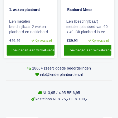
2 weken planbord
Planbord Meer
Een metalen
Een (beschrijfbaar)
beschrijfbaar 2 weken
metalen planbord van 60
planbord en notitiebord
x 40. Dit planbord is een
van 60 x 90 cm
speciaal ontworpen
€94,95
€69,95
Op voorraad
Op voorraad
weekplanner voor de al
wat oudere kinderen.
Toevoegen aan winkelwagen
Toevoegen aan winkelwagen
1800+ (zeer) goede beoordelingen
info@kinderplanborden.nl
NL 3,95 / 4,95 BE 6,95
kosteloos NL > 75,- BE > 100,-