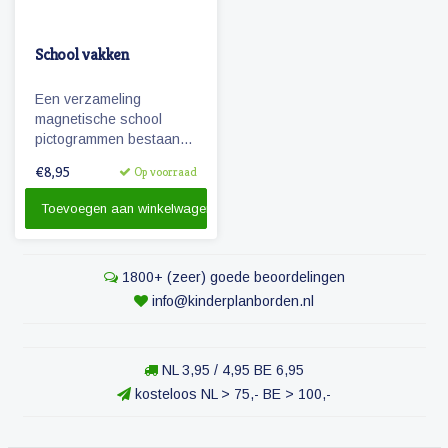
School vakken
Een verzameling
magnetische school
pictogrammen bestaande
uit diverse vakken die op
€8,95
Op voorraad
de basisschool worden
gegeven.
Toevoegen aan winkelwagen
1800+ (zeer) goede beoordelingen
info@kinderplanborden.nl
NL 3,95 / 4,95 BE 6,95
kosteloos NL > 75,- BE > 100,-