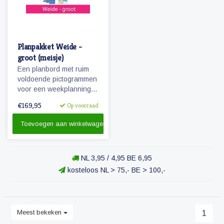
Planpakket Weide -
groot (meisje)
Een planbord met ruim
voldoende pictogrammen
voor een weekplanning
en extra pictogrammen
€169,95
Op voorraad
voor o.a. belonen, weer
en seizoenen. Tevens
Toevoegen aan winkelwagen
een set stiften en
reinigingsmateriaal.
NL 3,95 / 4,95 BE 6,95
kosteloos NL > 75,- BE > 100,-
Meest bekeken
1