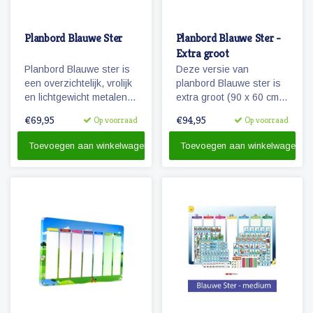
Planbord Blauwe Ster
Planbord Blauwe Ster -
Extra groot
Planbord Blauwe ster is
Deze versie van
een overzichtelijk, vrolijk
planbord Blauwe ster is
en lichtgewicht metalen
extra groot (90 x 60 cm)
planbord voor kinderen
en ook geschikt als
€69,95
€94,95
Op voorraad
Op voorraad
(60 x 40 cm). Het bord
familieplanbord. Het bord
geeft overzicht over een
geeft overzicht over een
Toevoegen aan winkelwagen
Toevoegen aan winkelwagen
week en werkt met
week, is beschrijfbaar
vrolijke magnetische
en/of werkt met onze
pictogrammen.
vrolijke magnetische
pictogrammen.