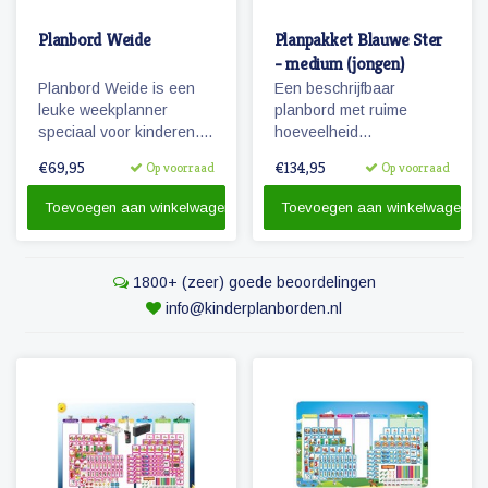
Planbord Weide
Planpakket Blauwe Ster
- medium (jongen)
Planbord Weide is een
Een beschrijfbaar
leuke weekplanner
planbord met ruime
speciaal voor kinderen.
hoeveelheid
Het (lichtgewicht
magnetische
€69,95
€134,95
Op voorraad
Op voorraad
metalen) planbord geeft
pictogrammen voor een
overzicht over een week,
weekplanning.
Toevoegen aan winkelwagen
Toevoegen aan winkelwagen
werkt met magnetische
Herkenbaarheid van de
pictogrammen en is ook
dagen door diertjes en
beschrijfbaar.
kolomkleuren!
1800+ (zeer) goede beoordelingen
info@kinderplanborden.nl