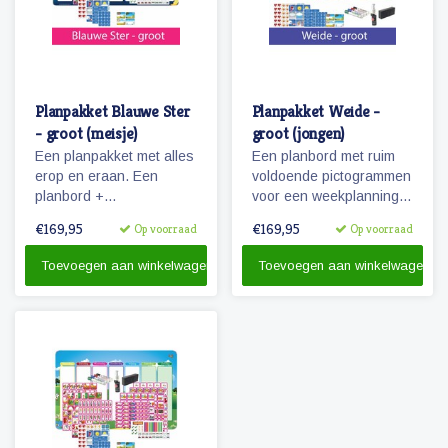
Planpakket Blauwe Ster
Planpakket Weide -
- groot (meisje)
groot (jongen)
Een planpakket met alles
Een planbord met ruim
erop en eraan. Een
voldoende pictogrammen
planbord +
voor een weekplanning
pictogrammen + stiften &
en extra pictogrammen
€169,95
€169,95
Op voorraad
Op voorraad
reinigingsmateriaal.
voor o.a. belonen, weer
en seizoenen. Tevens
Toevoegen aan winkelwagen
Toevoegen aan winkelwagen
een set stiften en
reinigingsmateriaal.