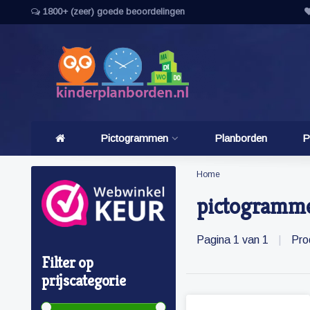
1800+ (zeer) goede beoordelingen
Pictogrammen
Planborden
P
Home
pictogramme
Pagina 1 van 1
|
Pro
Filter op
prijscategorie