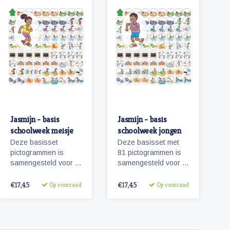
Jasmijn - basis
Jasmijn - basis
schoolweek meisje
schoolweek jongen
Deze basisset
Deze basisset met
pictogrammen is
81 pictogrammen is
samengesteld voor 5
samengesteld voor 5
dagen en met het oog
dagen en met het oog
op hoofdactiviteiten
op hoofdactiviteiten
€17,45
€17,45
Op voorraad
Op voorraad
van / voor 5 dagen
van / voor 5 dagen
(een schoolweek)
(een schoolweek)