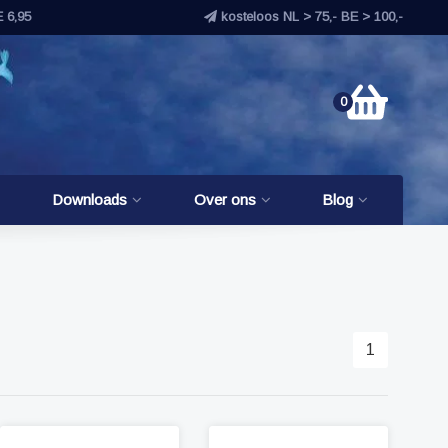
E 6,95
kosteloos NL > 75,- BE > 100,-
0
Downloads
Over ons
Blog
1