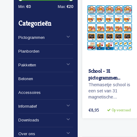
Min:
€
0
Max:
€
20
Categorieën
Pictogrammen
Planborden
Pakketten
School - 31
pictogrammen
Belonen
(jongen)
Themasetje school is
een set van 31
Accessoires
magnetische
planbord
Informatief
pictogrammen voor
€8,95
Op voorraad
kinderen en omvat
Downloads
o.a. school,
overblijven en
schoolreisje.
Over ons