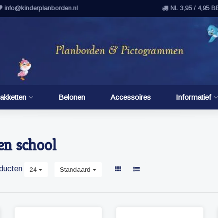
info@kinderplanborden.nl
NL 3,95 / 4,95 B
akketten
Belonen
Accessoires
Informatief
n school
ducten
24
Standaard