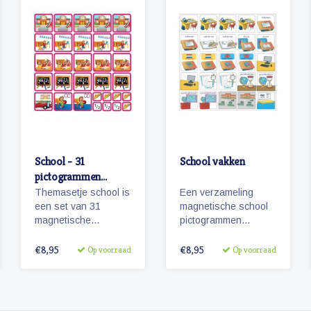
School - 31
School vakken
pictogrammen
(meisje)
Themasetje school is
Een verzameling
een set van 31
magnetische school
magnetische
pictogrammen
planbord
bestaande uit diverse
pictogrammen voor
vakken die op de
€8,95
€8,95
Op voorraad
Op voorraad
kinderen en omvat
basisschool worden
o.a. school,
gegeven.
overblijven en
schoolreisje.