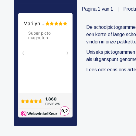
Pagina 1 van 1
|
Produ
De schoolpictogrammen 
een korte of lange scho
vinden in onze pakkette
Uniseks pictogrammen sc
als uitganspunt genomen
Lees ook eens ons arti