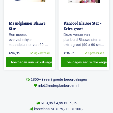
Maandplanner Blauwe
Planbord Blauwe Ster -
Ster
Extra groot
Een mooie,
Deze versie van
overzichtelijke
planbord Blauwe ster is
maandplanner van 60 x
extra groot (90 x 60 cm)
90 die beschrijfbaar is en
en ook geschikt als
€94,95
€94,95
Op voorraad
Op voorraad
flexibel in te delen. Te
familieplanbord. Het bord
gebruiken als planbord
geeft overzicht over een
Toevoegen aan winkelwagen
Toevoegen aan winkelwagen
voor het gezin en/of voor
week, is beschrijfbaar
de kinderen.
en/of werkt met onze
vrolijke magnetische
1800+ (zeer) goede beoordelingen
pictogrammen.
info@kinderplanborden.nl
NL 3,95 / 4,95 BE 6,95
kosteloos NL > 75,- BE > 100,-