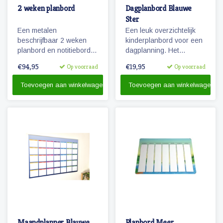
2 weken planbord
Dagplanbord Blauwe
Ster
Een metalen
Een leuk overzichtelijk
beschrijfbaar 2 weken
kinderplanbord voor een
planbord en notitiebord
dagplanning. Het
van 60 x 90 cm
planbord is geschikt voor
€94,95
€19,95
Op voorraad
Op voorraad
magnetische
pictogrammen en
Toevoegen aan winkelwagen
Toevoegen aan winkelwagen
beschrijfbaar met
whiteboard stiften
Maandplanner Blauwe
Planbord Meer