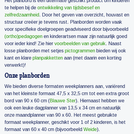
Het planbord is een uitermate geschikt product om kinderen
te helpen bij de
ontwikkeling van tijdsbesef en
zelfredzaamheid
. Door het geven van overzicht, houvast en
structuur creëer je tevens rust. Planborden worden vaak
voor specifieke doelgroepen geadviseerd door bijvoorbeeld
(ortho)pedagogen
en kinderartsen maar zijn natuurlijk goed
voor ieder kind! Zie hier
voorbeelden van gebruik
. Naast
losse planborden met setjes
pictogrammen
bieden wij ook
kant en klare
planpakketten
aan (met daarin een korting
verwerkt)!
Onze planborden
We bieden diverse formaten weekplanners aan, variërend
van het kleinste formaat 47,5 x 32,5 cm tot een extra groot
bord van 90 x 60 cm (
Blauwe Ster
). Hiernaast hebben we
ook een leuke dagplanner van 13,5 x 34 cm en natuurlijk
onze maandplanner van 90 x 60. Het meest gebruikte
formaat weekplanner, geschikt voor 1 of 2 kinderen, is het
formaat van 60 x 40 cm (bijvoorbeeld
Weide
).