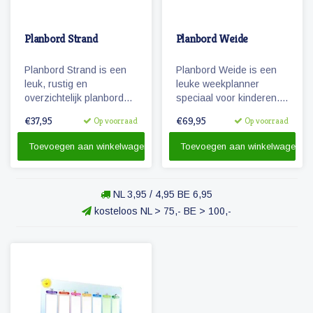
Planbord Strand
Planbord Weide
Planbord Strand is een
Planbord Weide is een
leuk, rustig en
leuke weekplanner
overzichtelijk planbord
speciaal voor kinderen.
voor kinderen. De
Het (lichtgewicht
€37,95
€69,95
Op voorraad
Op voorraad
weekplanner is geschikt
metalen) planbord geeft
voor magneetjes en/of
overzicht over een week,
Toevoegen aan winkelwagen
Toevoegen aan winkelwagen
beschrijfbaar.
werkt met magnetische
pictogrammen en is ook
beschrijfbaar.
NL 3,95 / 4,95 BE 6,95
kosteloos NL > 75,- BE > 100,-