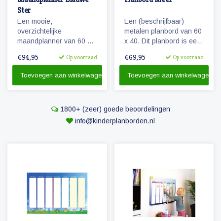
Ster
Een mooie,
Een (beschrijfbaar)
overzichtelijke
metalen planbord van 60
maandplanner van 60 x
x 40. Dit planbord is een
90 die beschrijfbaar is en
speciaal ontworpen
€94,95
€69,95
Op voorraad
Op voorraad
flexibel in te delen. Te
weekplanner voor de al
gebruiken als planbord
wat oudere kinderen.
Toevoegen aan winkelwagen
Toevoegen aan winkelwagen
voor het gezin en/of voor
de kinderen.
1800+ (zeer) goede beoordelingen
info@kinderplanborden.nl