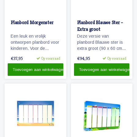
Planbord Morgenster
Planbord Blauwe Ster -
Extra groot
Een leuk en vrolijk
Deze versie van
ontworpen planbord voor
planbord Blauwe ster is
kinderen. Voor de
extra groot (90 x 60 cm)
peuters en kleuters zijn
en ook geschikt als
€37,95
€94,95
Op voorraad
Op voorraad
de dagen herkenbaar
familieplanbord. Het bord
gemaakt door middel van
geeft overzicht over een
Toevoegen aan winkelwagen
Toevoegen aan winkelwagen
leuke afbeeldingen van
week, is beschrijfbaar
dieren en gekleurde
en/of werkt met onze
kolommen.
vrolijke magnetische
pictogrammen.