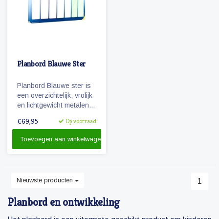
Planbord Blauwe Ster
Planbord Blauwe ster is
een overzichtelijk, vrolijk
en lichtgewicht metalen
planbord voor kinderen
€69,95
Op voorraad
(60 x 40 cm). Het bord
geeft overzicht over een
Toevoegen aan winkelwagen
week en werkt met
vrolijke magnetische
pictogrammen.
Nieuwste producten
1
Planbord en ontwikkeling