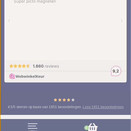
4.5
/
5
sterren op basis van
1851
beoordelingen.
Lees 1851 beoordelingen
© Copyright 2026 kinderplanborden.nl
- Theme by
Frontlabel
- Powered by
0
Lightspeed