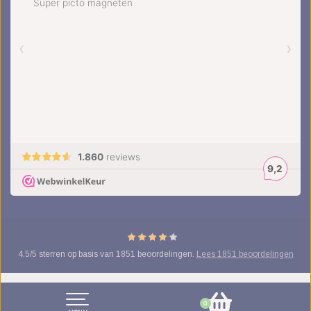
4.5
/
5
sterren op basis van
1851
beoordelingen.
Lees 1851 beoordelingen
© Copyright 2026 kinderplanborden.nl
- Theme by
Frontlabel
- Powered by
0
Lightspeed