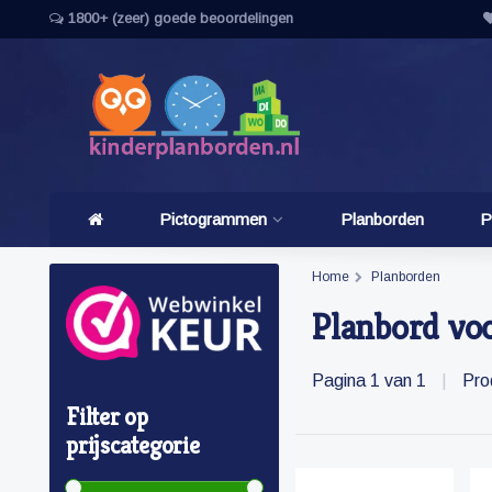
1800+ (zeer) goede beoordelingen
Pictogrammen
Planborden
P
Home
Planborden
Planbord vo
Pagina 1 van 1
|
Pro
Filter op
prijscategorie