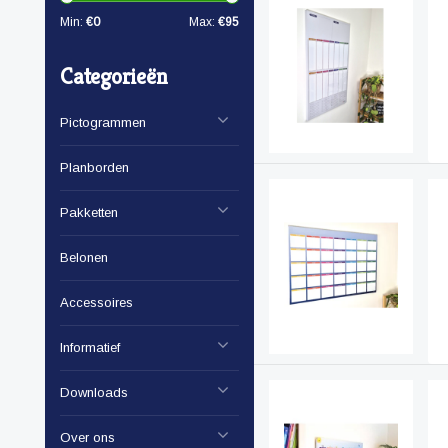
Min:
€
0
Max:
€
95
Categorieën
Pictogrammen
Planborden
Pakketten
Belonen
Accessoires
Informatief
Downloads
Over ons