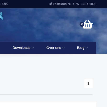
E 6,95
kosteloos NL > 75,- BE > 100,-
0
Downloads
Over ons
Blog
1