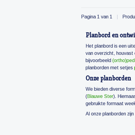
Pagina 1 van 1
|
Produ
Planbord en ontwi
Het planbord is een uit
van overzicht, houvast
bijvoorbeeld
(ortho)pe
planborden met setjes
Onze planborden
We bieden diverse form
(
Blauwe Ster
). Hierna
gebruikte formaat weekp
Al onze planborden zijn