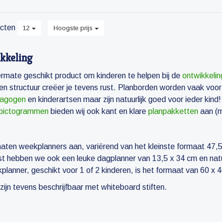
cten
12
Hoogste prijs
kkeling
ermate geschikt product om kinderen te helpen bij de
ontwikkelin
 en structuur creëer je tevens rust. Planborden worden vaak voo
dagogen
en kinderartsen maar zijn natuurlijk goed voor ieder kind!
pictogrammen
bieden wij ook kant en klare
planpakketten
aan (m
aten weekplanners aan, variërend van het kleinste formaat 47,5
ast hebben we ook een leuke dagplanner van 13,5 x 34 cm en nat
lanner, geschikt voor 1 of 2 kinderen, is het formaat van 60 x 
 zijn tevens beschrijfbaar met whiteboard stiften.