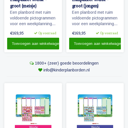
groot (meisje)
groot (jongen)
Een planbord met ruim
Een planbord met ruim
voldoende pictogrammen
voldoende pictogrammen
voor een weekplanning
voor een weekplanning
en extra pictogrammen
en extra pictogrammen
€169,95
€169,95
Op voorraad
Op voorraad
voor o.a. belonen, weer
voor o.a. belonen, weer
en seizoenen. Tevens
en seizoenen. Tevens
Toevoegen aan winkelwagen
Toevoegen aan winkelwagen
een set stiften en
een set stiften en
reinigingsmateriaal.
reinigingsmateriaal.
1800+ (zeer) goede beoordelingen
info@kinderplanborden.nl