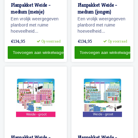
Planpakket Weide -
Planpakket Weide -
medium (meisje)
medium (jongen)
Een vrolijk weergegeven
Een vrolijk weergegeven
planbord met ruime
planbord met ruime
hoeveelheid
hoeveelheid
pictogrammen voor jaren
pictogrammen voor jaren
€134,95
€134,95
Op voorraad
Op voorraad
planplezier!
planplezier!
Toevoegen aan winkelwagen
Toevoegen aan winkelwagen
Planpakket Weide -
Planpakket Weide -