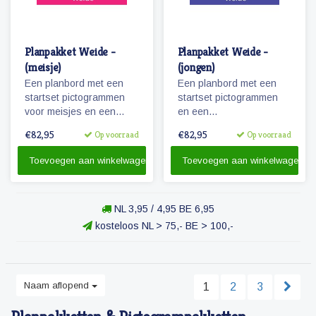
Planpakket Weide -
Planpakket Weide -
(meisje)
(jongen)
Een planbord met een
Een planbord met een
startset pictogrammen
startset pictogrammen
voor meisjes en een
en een
whiteboardmarker.
whiteboardmarker.
€82,95
€82,95
Op voorraad
Op voorraad
Toevoegen aan winkelwagen
Toevoegen aan winkelwagen
NL 3,95 / 4,95 BE 6,95
kosteloos NL > 75,- BE > 100,-
Naam aflopend
1
2
3