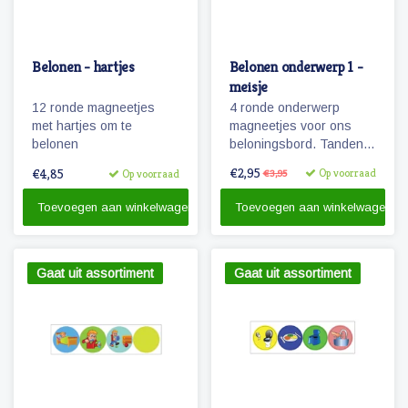
Belonen - hartjes
Belonen onderwerp 1 -
meisje
12 ronde magneetjes
4 ronde onderwerp
met hartjes om te
magneetjes voor ons
belonen
beloningsbord. Tanden
poetsen, slapen,
€2,95
€4,85
Op voorraad
Op voorraad
€3,95
opruimen en een
magneet om zelf een
Toevoegen aan winkelwagen
Toevoegen aan winkelwagen
onderwerp op te
plakken/tekenen.
Gaat uit assortiment
Gaat uit assortiment