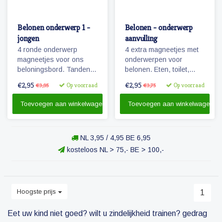
Belonen onderwerp 1 -
Belonen - onderwerp
jongen
aanvulling
4 ronde onderwerp
4 extra magneetjes met
magneetjes voor ons
onderwerpen voor
beloningsbord. Tanden
belonen. Eten, toilet,
poetsen, slapen,
potje en handen wassen.
€2,95
€2,95
Op voorraad
Op voorraad
€3,95
€3,75
opruimen en een
Zowel voor jongen als
magneet om zelf een
meisje!
Toevoegen aan winkelwagen
Toevoegen aan winkelwagen
onderwerp op te
plakken/tekenen.
NL 3,95 / 4,95 BE 6,95
kosteloos NL > 75,- BE > 100,-
Hoogste prijs
1
Eet uw kind niet goed? wilt u zindelijkheid trainen? gedrag