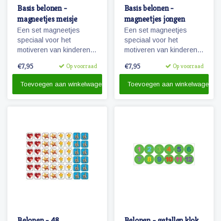
Basis belonen -
Basis belonen -
magneetjes meisje
magneetjes jongen
Een set magneetjes
Een set magneetjes
speciaal voor het
speciaal voor het
motiveren van kinderen.
motiveren van kinderen.
Ontwikkeld voor ons
Ontwikkeld voor ons
€7,95
€7,95
Op voorraad
Op voorraad
beloningsbord en te
beloningsbord en te
gebruiken in combinatie
gebruiken in combinatie
Toevoegen aan winkelwagen
Toevoegen aan winkelwagen
met onze pictogrammen
met onze pictogrammen.
Belonen - 48
Belonen - getallen klok