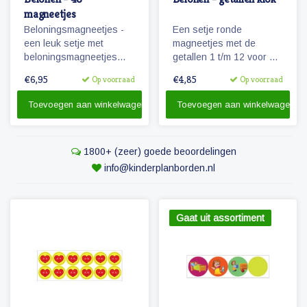
magneetjes
Beloningsmagneetjes -
Een setje ronde
een leuk setje met
magneetjes met de
beloningsmagneetjes
getallen 1 t/m 12 voor de
geschikt voor zowel
uren van de dag.
€6,95
€4,85
Op voorraad
Op voorraad
jongens als meisjes.
Toevoegen aan winkelwagen
Toevoegen aan winkelwagen
1800+ (zeer) goede beoordelingen
info@kinderplanborden.nl
Gaat uit assortiment