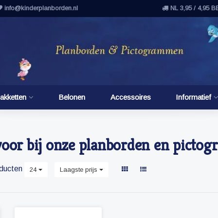
info@kinderplanborden.nl
NL 3,95 / 4,95 B
akketten
Belonen
Accessoires
Informatief
voor bij onze planborden en pict
ducten
24
Laagste prijs