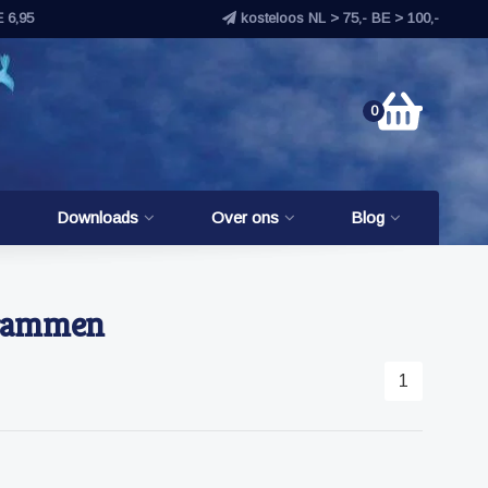
E 6,95
kosteloos NL > 75,- BE > 100,-
0
Downloads
Over ons
Blog
ogrammen
1