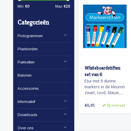
Min:
€
0
Max:
€
20
Categorieën
Pictogrammen
Planborden
Pakketten
Whiteboardstiften
set van 6
Belonen
Etui met 6 dunne
markers in de kleuren
Accessoires
zwart, rood, blauw,
groen, paars en geel.
Informatief
De stiften zijn
€6,95
Op voorraad
voorzien van een
Downloads
magneetje en
wissertje in de dop.
Over ons