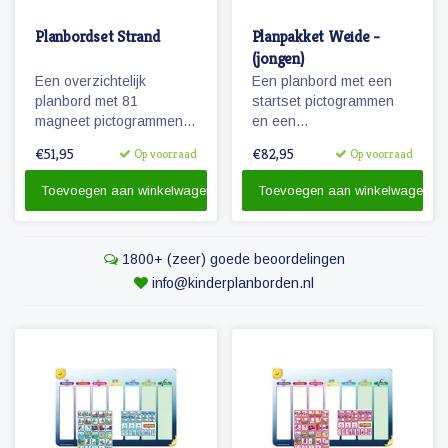
Planbordset Strand
Planpakket Weide -
(jongen)
Een overzichtelijk
Een planbord met een
planbord met 81
startset pictogrammen
magneet pictogrammen
en een
voor kinderen. Maak een
whiteboardmarker.
€51,95
€82,95
Op voorraad
Op voorraad
zichtbare dagplanning
met deze leuke en
Toevoegen aan winkelwagen
Toevoegen aan winkelwagen
educatieve set.
1800+ (zeer) goede beoordelingen
info@kinderplanborden.nl