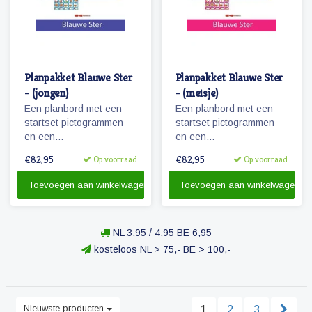
Planpakket Blauwe Ster
Planpakket Blauwe Ster
- (jongen)
- (meisje)
Een planbord met een
Een planbord met een
startset pictogrammen
startset pictogrammen
en een
en een
whiteboardmarker.
whiteboardmarker.
€82,95
€82,95
Op voorraad
Op voorraad
Toevoegen aan winkelwagen
Toevoegen aan winkelwagen
NL 3,95 / 4,95 BE 6,95
kosteloos NL > 75,- BE > 100,-
Nieuwste producten
1
2
3