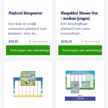
Planbord Morgenster
Planpakket Blauwe Ster
- medium (jongen)
Een leuk en vrolijk
Een beschrijfbaar
ontworpen planbord voor
planbord met ruime
kinderen. Voor de
hoeveelheid
peuters en kleuters zijn
magnetische
€37,95
€134,95
Op voorraad
Op voorraad
de dagen herkenbaar
pictogrammen voor een
gemaakt door middel van
weekplanning.
Toevoegen aan winkelwagen
Toevoegen aan winkelwagen
leuke afbeeldingen van
Herkenbaarheid van de
dieren en gekleurde
dagen door diertjes en
kolommen.
kolomkleuren!