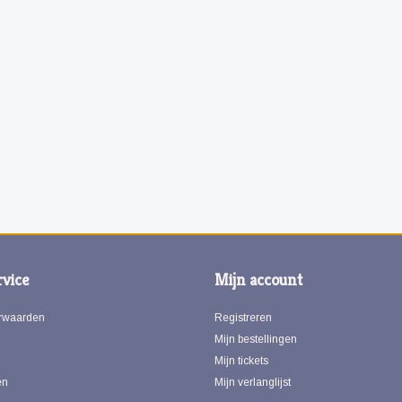
vice
Mijn account
rwaarden
Registreren
Mijn bestellingen
Mijn tickets
en
Mijn verlanglijst