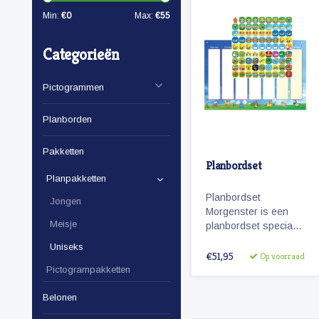
Min:
€
0
Max:
€
55
Categorieën
Pictogrammen
Planborden
Pakketten
Planbordset
Planpakketten
Planbordset
Jongen
Morgenster is een
Meisje
planbordset speciaal
voor kinderen. De set
Uniseks
bevat een planbord
€51,95
Op voorraad
en een basisset met
Pictogrampakketten
81 magnetische
pictogrammen.
Belonen