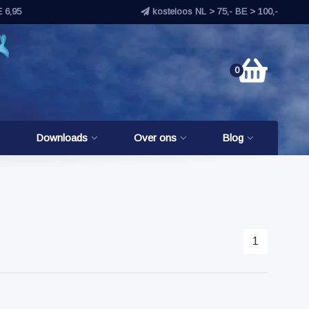
E 6,95
kosteloos NL > 75,- BE > 100,-
0
Downloads
Over ons
Blog
1