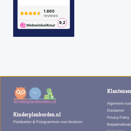
Klantenser
Algemene voo
Disclaimer
Kinderplanborden.nl
Privacy Policy
Planborden & Pictogrammen voor kinderen
Betaalmethod