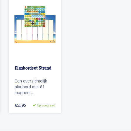
Planbordset Strand
Een overzichtelijk
planbord met 81
magneet
pictogrammen voor
kinderen. Maak een
€51,95
Op voorraad
zichtbare
dagplanning met
deze leuke en
educatieve set.