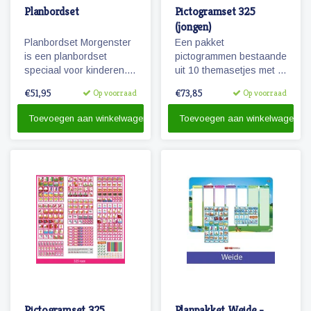
Planbordset
Pictogramset 325
(jongen)
Planbordset Morgenster
Een pakket
is een planbordset
pictogrammen bestaande
speciaal voor kinderen.
uit 10 themasetjes met in
De set bevat een
totaal 325 magneetjes
€51,95
€73,85
Op voorraad
Op voorraad
planbord en een
voor een volledige
basisset met 81
weekplanning.
Toevoegen aan winkelwagen
Toevoegen aan winkelwagen
magnetische
pictogrammen.
Pictogramset 325
Planpakket Weide -