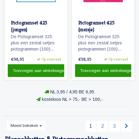
Pictogramset 425
Pictogramset 425
(jongen)
(meisje)
De Pictogramset 325
De Pictogramset 325
plus een zestal setjes
plus een zestal setjes
pictogrammen (100)
pictogrammen (100)
seizoenen, weer,
seizoenen, weer,
€98,95
€98,95
Op voorraad
Op voorraad
maanden, dagen van de
maanden, dagen van de
week, getallen en
week, getallen en
Toevoegen aan winkelwagen
Toevoegen aan winkelwagen
belonen.
belonen.
NL 3,95 / 4,95 BE 6,95
kosteloos NL > 75,- BE > 100,-
Meest bekeken
1
2
3