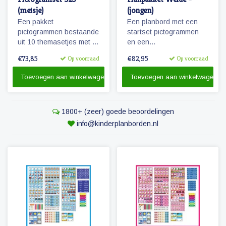
(meisje)
(jongen)
Een pakket
Een planbord met een
pictogrammen bestaande
startset pictogrammen
uit 10 themasetjes met in
en een
totaal 325 magneetjes
whiteboardmarker.
€73,85
€82,95
Op voorraad
Op voorraad
voor een volledige
weekplanning.
Toevoegen aan winkelwagen
Toevoegen aan winkelwagen
1800+ (zeer) goede beoordelingen
info@kinderplanborden.nl