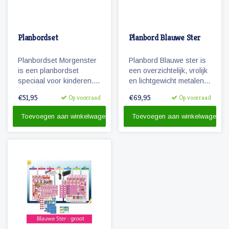
Planbordset
Planbord Blauwe Ster
Planbordset Morgenster
Planbord Blauwe ster is
is een planbordset
een overzichtelijk, vrolijk
speciaal voor kinderen.
en lichtgewicht metalen
De set bevat een
planbord voor kinderen
€51,95
€69,95
Op voorraad
Op voorraad
planbord en een
(60 x 40 cm). Het bord
basisset met 81
geeft overzicht over een
Toevoegen aan winkelwagen
Toevoegen aan winkelwagen
magnetische
week en werkt met
pictogrammen.
vrolijke magnetische
pictogrammen.