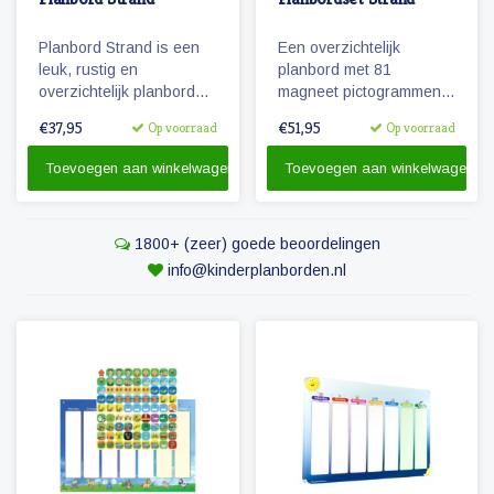
Planbord Strand is een
Een overzichtelijk
leuk, rustig en
planbord met 81
overzichtelijk planbord
magneet pictogrammen
voor kinderen. De
voor kinderen. Maak een
€37,95
€51,95
Op voorraad
Op voorraad
weekplanner is geschikt
zichtbare dagplanning
voor magneetjes en/of
met deze leuke en
Toevoegen aan winkelwagen
Toevoegen aan winkelwagen
beschrijfbaar.
educatieve set.
1800+ (zeer) goede beoordelingen
info@kinderplanborden.nl