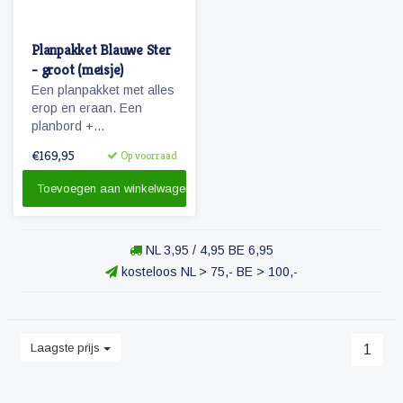
Planpakket Blauwe Ster
- groot (meisje)
Een planpakket met alles
erop en eraan. Een
planbord +
pictogrammen + stiften &
€169,95
Op voorraad
reinigingsmateriaal.
Toevoegen aan winkelwagen
NL 3,95 / 4,95 BE 6,95
kosteloos NL > 75,- BE > 100,-
Laagste prijs
1