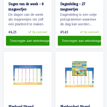
Dagen van de week - 8
Dagindeling - 27
magneetjes
magneetjes
De dagen van de week
Dagindeling is een setje
als magneetjes om zelf
pictogrammen waarmee
een planbord te maken.
de dag kan worden
aangegeven,
€4,25
€5,45
Op voorraad
Op voorraad
onderverdeeld en
activiteiten kunnen
Toevoegen aan winkelwagen
Toevoegen aan winkelwagen
worden gemarkeerd.
Planbord Strand
Planbordset Strand