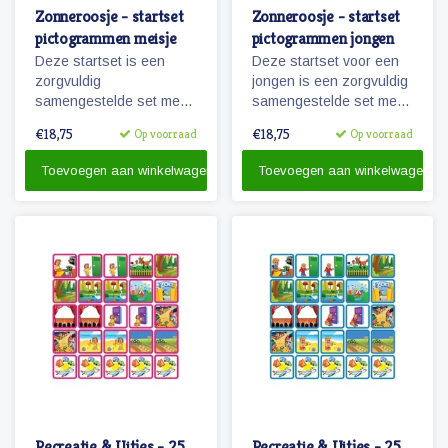
Zonneroosje - startset
Zonneroosje - startset
pictogrammen meisje
pictogrammen jongen
Deze startset is een
Deze startset voor een
zorgvuldig
jongen is een zorgvuldig
samengestelde set met
samengestelde set met
68 magnetische planbord
68 magnetische
€18,75
€18,75
Op voorraad
Op voorraad
pictogrammen voor een
pictogrammen voor
meisje en is voor enkele
enkele dagen planning.
Toevoegen aan winkelwagen
Toevoegen aan winkelwagen
dagen planning.
Recreatie & Uitjes - 25
Recreatie & Uitjes - 25