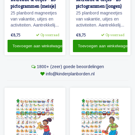
pictogrammen (meisje)
pictogrammen (jongen)
25 planbord magneetjes
25 planbord magneetjes
van vakantie, uitjes en
van vakantie, uitjes en
activiteiten. Aantrekkelijk
activiteiten. Aantrekkelijk
en vrolijk weergegeven
en vrolijk weergegeven
€8,75
€8,75
Op voorraad
Op voorraad
pictogrammen.
pictogrammen.
Toevoegen aan winkelwagen
Toevoegen aan winkelwagen
1800+ (zeer) goede beoordelingen
info@kinderplanborden.nl