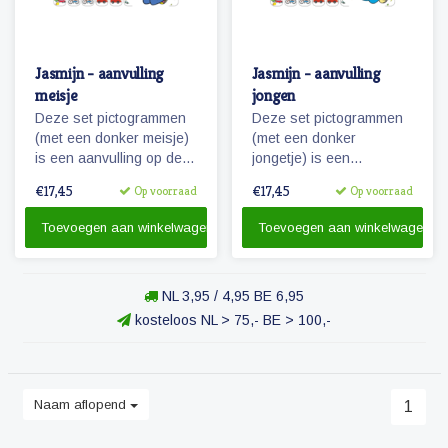
Jasmijn - aanvulling
Jasmijn - aanvulling
meisje
jongen
Deze set pictogrammen
Deze set pictogrammen
(met een donker meisje)
(met een donker
is een aanvulling op de
jongetje) is een
set 'basis schoolweek'
aanvulling op de set
€17,45
€17,45
Op voorraad
Op voorraad
en bevat vele
'basis schoolweek' en
pictogrammen in de
bevat vele pictogrammen
Toevoegen aan winkelwagen
Toevoegen aan winkelwagen
categorieën spel,
in de categorieën spel,
ontspanning, taken
ontspanning, taken
recreatie & uitjes.
recreatie & uitjes.
NL 3,95 / 4,95 BE 6,95
Tevens de uitbreiding
Tevens de uitbreiding
van 5 naar 7 dagen voor
van 5 naar 7 dagen voor
kosteloos NL > 75,- BE > 100,-
eten & verzorging.
eten & verzorging.
Naam aflopend
1