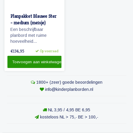
Planpakket Blauwe Ster
- medium (meisje)
Een beschrijfbaar
planbord met ruime
hoeveelheid
magnetische
€134,95
Op voorraad
pictogrammen voor een
weekplanning.
Toevoegen aan winkelwagen
Herkenbaarheid van de
dagen door diertjes en
kolomkleuren.
1800+ (zeer) goede beoordelingen
info@kinderplanborden.nl
NL 3,95 / 4,95 BE 6,95
kosteloos NL > 75,- BE > 100,-