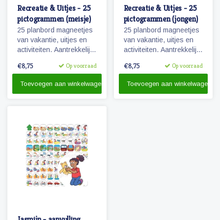
Recreatie & Uitjes - 25
Recreatie & Uitjes - 25
pictogrammen (meisje)
pictogrammen (jongen)
25 planbord magneetjes
25 planbord magneetjes
van vakantie, uitjes en
van vakantie, uitjes en
activiteiten. Aantrekkelijk
activiteiten. Aantrekkelijk
en vrolijk weergegeven
en vrolijk weergegeven
€8,75
€8,75
Op voorraad
Op voorraad
pictogrammen.
pictogrammen.
Toevoegen aan winkelwagen
Toevoegen aan winkelwagen
Jasmijn - aanvulling