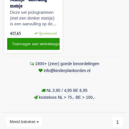
meisje
Deze set pictogrammen
(met een donker meisje)
is een aanvulling op de
set 'basis schoolweek'
€17,45
Op voorraad
en bevat vele
pictogrammen in de
Toevoegen aan winkelwagen
categorieën spel,
ontspanning, taken
recreatie & uitjes.
1800+ (zeer) goede beoordelingen
Tevens de uitbreiding
van 5 naar 7 dagen voor
info@kinderplanborden.nl
eten & verzorging.
NL 3,95 / 4,95 BE 6,95
kosteloos NL > 75,- BE > 100,-
Meest bekeken
1