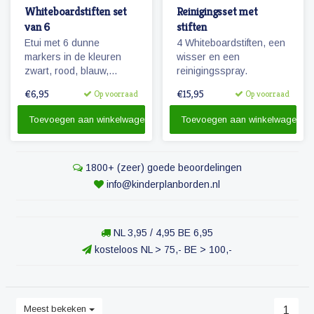
Whiteboardstiften set
Reinigingsset met
van 6
stiften
Etui met 6 dunne
4 Whiteboardstiften, een
markers in de kleuren
wisser en een
zwart, rood, blauw,
reinigingsspray.
groen, paars en geel. De
€6,95
€15,95
Op voorraad
Op voorraad
stiften zijn voorzien van
een magneetje en
Toevoegen aan winkelwagen
Toevoegen aan winkelwagen
wissertje in de dop.
1800+ (zeer) goede beoordelingen
info@kinderplanborden.nl
NL 3,95 / 4,95 BE 6,95
kosteloos NL > 75,- BE > 100,-
Meest bekeken
1