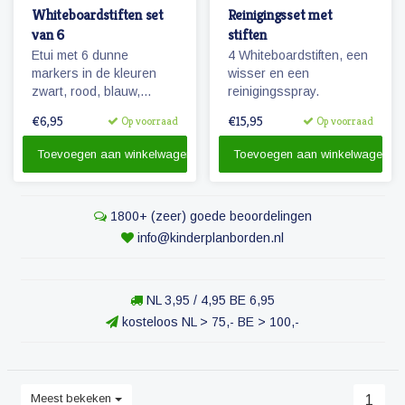
Whiteboardstiften set
Reinigingsset met
van 6
stiften
Etui met 6 dunne
4 Whiteboardstiften, een
markers in de kleuren
wisser en een
zwart, rood, blauw,
reinigingsspray.
groen, paars en geel. De
€6,95
€15,95
Op voorraad
Op voorraad
stiften zijn voorzien van
een magneetje en
Toevoegen aan winkelwagen
Toevoegen aan winkelwagen
wissertje in de dop.
1800+ (zeer) goede beoordelingen
info@kinderplanborden.nl
NL 3,95 / 4,95 BE 6,95
kosteloos NL > 75,- BE > 100,-
Meest bekeken
1