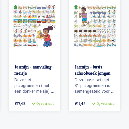
Jasmijn - aanvulling
Jasmijn - basis
meisje
schoolweek jongen
Deze set
Deze basisset met
pictogrammen (met
81 pictogrammen is
een donker meisje) is
samengesteld voor 5
een aanvulling op de
dagen en met het oog
set 'basis
op hoofdactiviteiten
€17,45
€17,45
Op voorraad
Op voorraad
schoolweek' en bevat
van / voor 5 dagen
vele pictogrammen in
(een schoolweek)
de categorieën spel,
ontspanning, taken