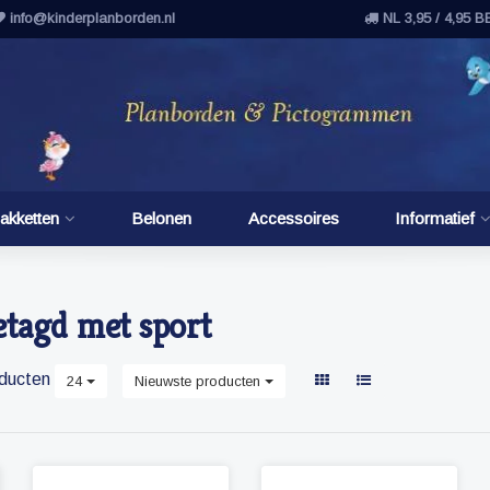
info@kinderplanborden.nl
NL 3,95 / 4,95 B
akketten
Belonen
Accessoires
Informatief
etagd met sport
ducten
24
Nieuwste producten