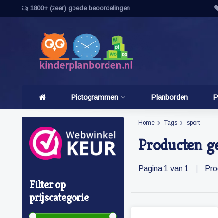
1800+ (zeer) goede beoordelingen
Pictogrammen
Planborden
P
Home
Tags
sport
Producten g
Pagina 1 van 1
|
Pro
Filter op
prijscategorie