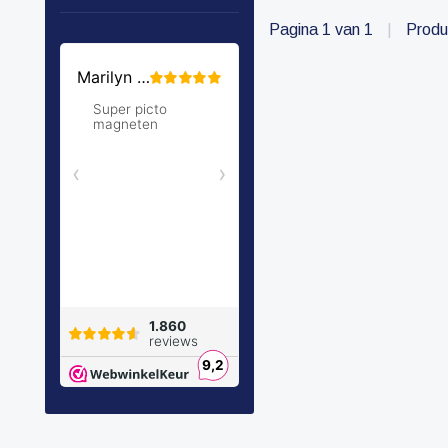
recreatie & uitjes.
Pagina 1 van 1
|
Produ
Tevens de uitbreiding
van 5 naar 7 dagen
voor eten &
verzorging.