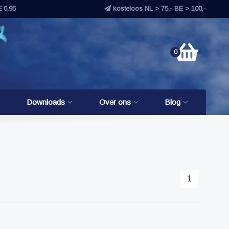
E 6,95
kosteloos NL > 75,- BE > 100,-
0
Downloads
Over ons
Blog
1