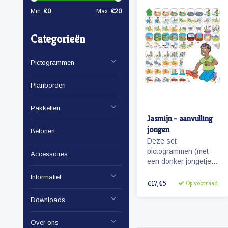
Min:
€
0
Max:
€
20
Categorieën
Pictogrammen
Planborden
Pakketten
Jasmijn - aanvulling
jongen
Belonen
Deze set
pictogrammen (met
Accessoires
een donker jongetje)
is een aanvulling op
Informatief
de set 'basis
€17,45
Op voorraad
schoolweek' en bevat
Downloads
vele pictogrammen in
de categorieën spel,
ontspanning, taken
Over ons