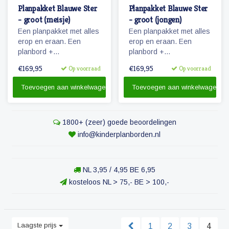
Planpakket Blauwe Ster
Planpakket Blauwe Ster
- groot (meisje)
- groot (jongen)
Een planpakket met alles
Een planpakket met alles
erop en eraan. Een
erop en eraan. Een
planbord +
planbord +
pictogrammen + stiften &
pictogrammen + stiften &
€169,95
€169,95
Op voorraad
Op voorraad
reinigingsmateriaal.
reinigingsmateriaal.
Toevoegen aan winkelwagen
Toevoegen aan winkelwagen
1800+ (zeer) goede beoordelingen
info@kinderplanborden.nl
NL 3,95 / 4,95 BE 6,95
kosteloos NL > 75,- BE > 100,-
Laagste prijs
1
2
3
4