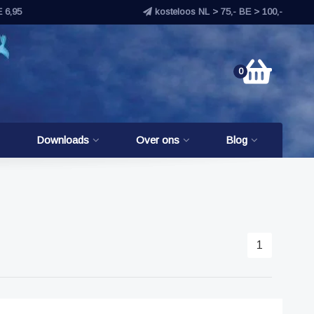
E 6,95
kosteloos NL > 75,- BE > 100,-
0
Downloads
Over ons
Blog
1