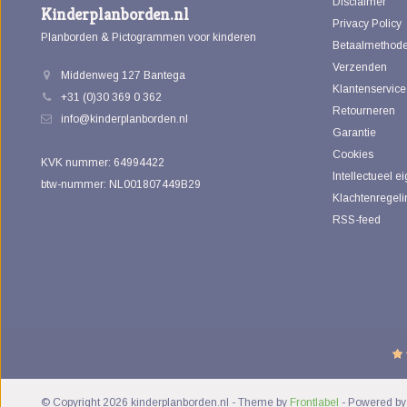
Disclaimer
Kinderplanborden.nl
Privacy Policy
Planborden & Pictogrammen voor kinderen
Betaalmethod
Verzenden
Middenweg 127 Bantega
Klantenservice
+31 (0)30 369 0 362
Retourneren
info@kinderplanborden.nl
Garantie
Cookies
KVK nummer: 64994422
Intellectueel 
btw-nummer: NL001807449B29
Klachtenregeli
RSS-feed
© Copyright 2026 kinderplanborden.nl
- Theme by
Frontlabel
- Powered b