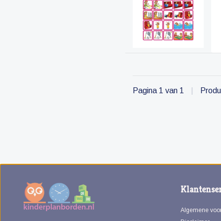
Pagina 1 van 1
|
Produ
Klantenser
Algemene voo