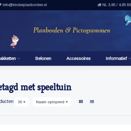
info@kinderplanborden.nl
NL 3,95 / 4,95 B
akketten
Belonen
Accessoires
Informatief
tagd met speeltuin
ducten
36
Naam oplopend