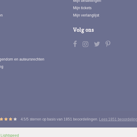
Mijn bestellingen
Mijn tickets
en
Mijn verlanglijst
Volg ons
eigendom en auteursrechten
ng
4.5
/
5
sterren op basis van
1851
beoordelingen.
Lees 1851 beoordelin
y
Lightspeed