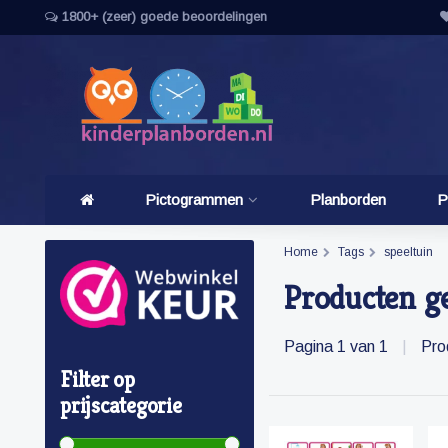
1800+ (zeer) goede beoordelingen
Pictogrammen
Planborden
P
Home
Tags
speeltuin
Producten ge
Pagina 1 van 1
|
Pro
Filter op
prijscategorie