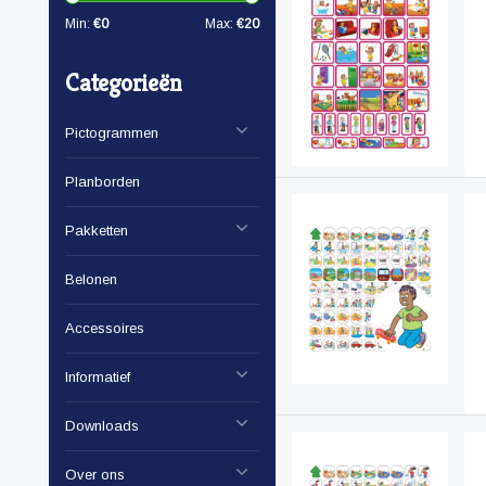
Min:
€
0
Max:
€
20
Categorieën
Pictogrammen
Planborden
Pakketten
Belonen
Accessoires
Informatief
Downloads
Over ons