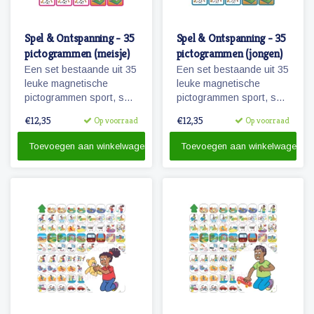
Spel & Ontspanning - 35
Spel & Ontspanning - 35
pictogrammen (meisje)
pictogrammen (jongen)
Een set bestaande uit 35
Een set bestaande uit 35
leuke magnetische
leuke magnetische
pictogrammen sport, spel
pictogrammen sport, spel
en ontspanning.
en ontspanning.
€12,35
€12,35
Op voorraad
Op voorraad
Wanneer je zwemles
Wanneer je zwemles
hebt? Kijk maar op je
hebt? Kijk maar op je
Toevoegen aan winkelwagen
Toevoegen aan winkelwagen
planbord!
planbord!