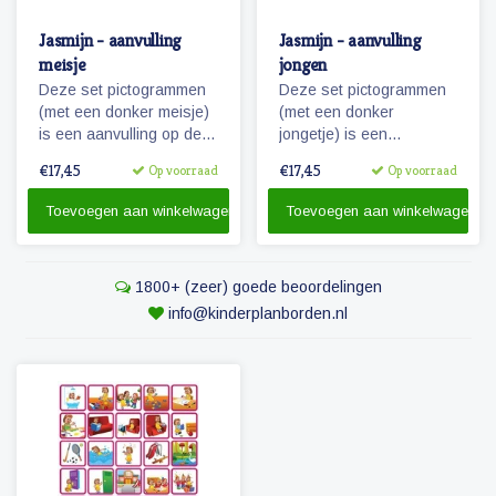
Jasmijn - aanvulling
Jasmijn - aanvulling
meisje
jongen
Deze set pictogrammen
Deze set pictogrammen
(met een donker meisje)
(met een donker
is een aanvulling op de
jongetje) is een
set 'basis schoolweek'
aanvulling op de set
€17,45
€17,45
Op voorraad
Op voorraad
en bevat vele
'basis schoolweek' en
pictogrammen in de
bevat vele pictogrammen
Toevoegen aan winkelwagen
Toevoegen aan winkelwagen
categorieën spel,
in de categorieën spel,
ontspanning, taken
ontspanning, taken
recreatie & uitjes.
recreatie & uitjes.
1800+ (zeer) goede beoordelingen
Tevens de uitbreiding
Tevens de uitbreiding
van 5 naar 7 dagen voor
van 5 naar 7 dagen voor
info@kinderplanborden.nl
eten & verzorging.
eten & verzorging.