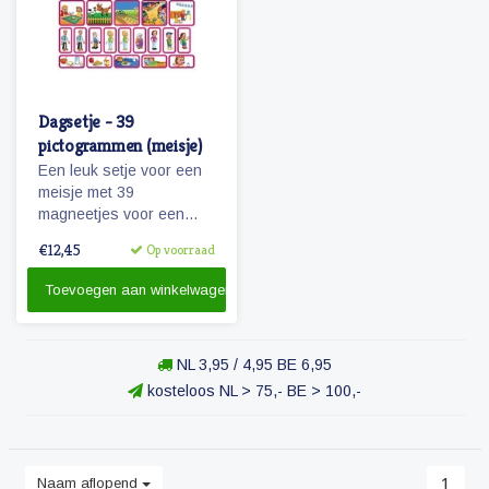
Dagsetje - 39
pictogrammen (meisje)
Een leuk setje voor een
meisje met 39
magneetjes voor een
dagplanning. Bevat o.a.
€12,45
Op voorraad
magneetjes voor school,
eten en slapen, maar
Toevoegen aan winkelwagen
natuurlijk ook sport, spel
en recreatie.
NL 3,95 / 4,95 BE 6,95
kosteloos NL > 75,- BE > 100,-
Naam aflopend
1