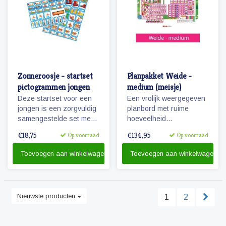
Zonneroosje - startset
Planpakket Weide -
pictogrammen jongen
medium (meisje)
Deze startset voor een
Een vrolijk weergegeven
jongen is een zorgvuldig
planbord met ruime
samengestelde set met
hoeveelheid
68 magnetische
pictogrammen voor jaren
€18,75
€134,95
Op voorraad
Op voorraad
pictogrammen voor
planplezier!
enkele dagen planning.
Toevoegen aan winkelwagen
Toevoegen aan winkelwagen
Nieuwste producten
1
2