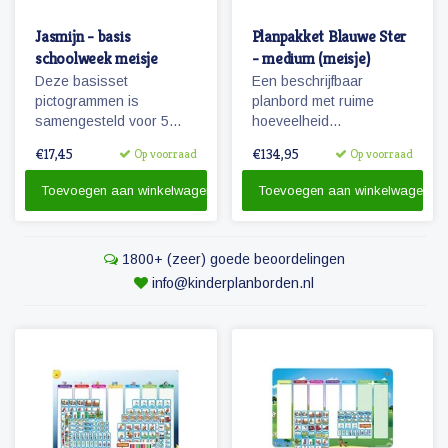
Jasmijn - basis
Planpakket Blauwe Ster
schoolweek meisje
- medium (meisje)
Deze basisset
Een beschrijfbaar
pictogrammen is
planbord met ruime
samengesteld voor 5
hoeveelheid
dagen en met het oog op
magnetische
€17,45
€134,95
Op voorraad
Op voorraad
hoofdactiviteiten van /
pictogrammen voor een
voor 5 dagen (een
weekplanning.
Toevoegen aan winkelwagen
Toevoegen aan winkelwagen
schoolweek)
Herkenbaarheid van de
dagen door diertjes en
kolomkleuren.
1800+ (zeer) goede beoordelingen
info@kinderplanborden.nl