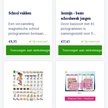
School vakken
Jasmijn - basis
schoolweek jongen
Een verzameling
Deze basisset met 81
magnetische school
pictogrammen is
pictogrammen bestaande
samengesteld voor 5
uit diverse vakken die op
dagen en met het oog op
€8,95
€17,45
Op voorraad
Op voorraad
de basisschool worden
hoofdactiviteiten van /
gegeven.
voor 5 dagen (een
Toevoegen aan winkelwagen
Toevoegen aan winkelwagen
schoolweek)