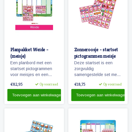
Planpakket Weide -
Zonneroosje - startset
(meisje)
pictogrammen meisje
Een planbord met een
Deze startset is een
startset pictogrammen
zorgvuldig
voor meisjes en een
samengestelde set met
whiteboardmarker.
68 magnetische planbord
€82,95
€18,75
Op voorraad
Op voorraad
pictogrammen voor een
meisje en is voor enkele
Toevoegen aan winkelwagen
Toevoegen aan winkelwagen
dagen planning.