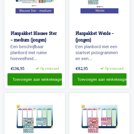
Planpakket Blauwe Ster
Planpakket Weide -
- medium (jongen)
(jongen)
Een beschrijfbaar
Een planbord met een
planbord met ruime
startset pictogrammen
hoeveelheid
en een
magnetische
whiteboardmarker.
€134,95
€82,95
Op voorraad
Op voorraad
pictogrammen voor een
weekplanning.
Toevoegen aan winkelwagen
Toevoegen aan winkelwagen
Herkenbaarheid van de
dagen door diertjes en
kolomkleuren!