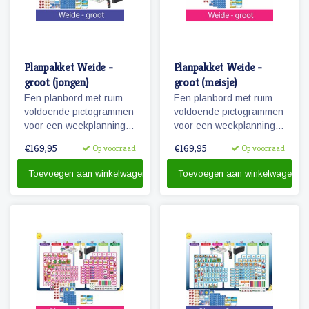
Planpakket Weide -
Planpakket Weide -
groot (jongen)
groot (meisje)
Een planbord met ruim
Een planbord met ruim
voldoende pictogrammen
voldoende pictogrammen
voor een weekplanning
voor een weekplanning
en extra pictogrammen
en extra pictogrammen
€169,95
€169,95
Op voorraad
Op voorraad
voor o.a. belonen, weer
voor o.a. belonen, weer
en seizoenen. Tevens
en seizoenen. Tevens
Toevoegen aan winkelwagen
Toevoegen aan winkelwagen
een set stiften en
een set stiften en
reinigingsmateriaal.
reinigingsmateriaal.