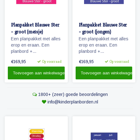
Planpakket Blauwe Ster
Planpakket Blauwe Ster
- groot (meisje)
- groot (jongen)
Een planpakket met alles
Een planpakket met alles
erop en eraan. Een
erop en eraan. Een
planbord +
planbord +
pictogrammen + stiften &
pictogrammen + stiften &
€169,95
€169,95
Op voorraad
Op voorraad
reinigingsmateriaal.
reinigingsmateriaal.
Toevoegen aan winkelwagen
Toevoegen aan winkelwagen
1800+ (zeer) goede beoordelingen
info@kinderplanborden.nl