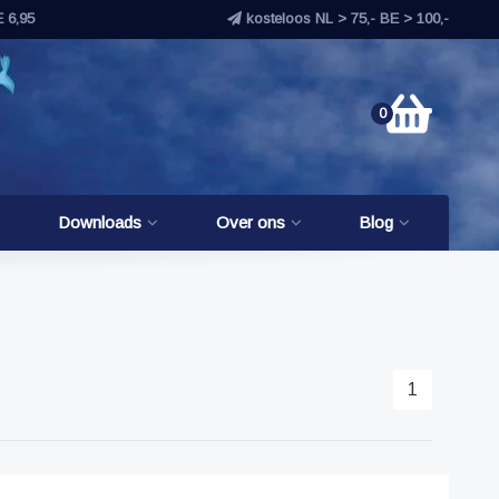
E 6,95
kosteloos NL > 75,- BE > 100,-
0
Downloads
Over ons
Blog
1