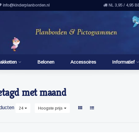
info@kinderplanborden.nl
NL 3,95 / 4,95 B
akketten
Belonen
Accessoires
Informatief
etagd met maand
ducten
24
Hoogste prijs