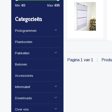
Min:
€
0
Max:
€
95
Categorieën
Pictogrammen
Planborden
Pakketten
Pagina 1 van 1
|
Produ
Belonen
Accessoires
Informatief
Downloads
Over ons