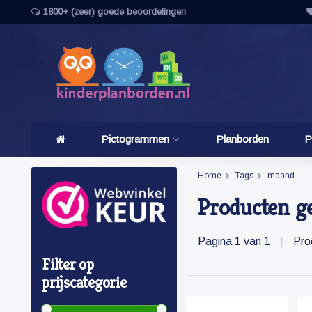
1800+ (zeer) goede beoordelingen
Pictogrammen
Planborden
P
Home
Tags
maand
Producten g
Pagina 1 van 1
|
Pro
Filter op
prijscategorie