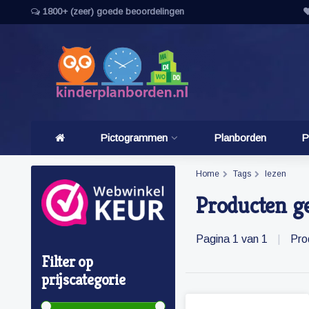
1800+ (zeer) goede beoordelingen
Pictogrammen
Planborden
P
Home
Tags
lezen
Producten g
Pagina 1 van 1
|
Pro
Filter op
prijscategorie