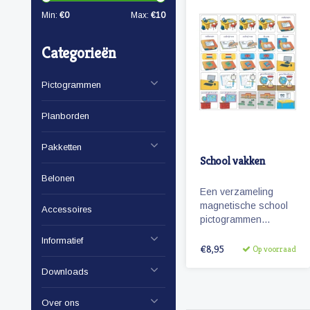
Min:
€
0
Max:
€
10
Categorieën
Pictogrammen
Planborden
Pakketten
School vakken
Belonen
Een verzameling
magnetische school
Accessoires
pictogrammen
bestaande uit diverse
Informatief
vakken die op de
€8,95
Op voorraad
basisschool worden
Downloads
gegeven.
Over ons