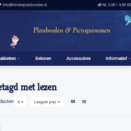
info@kinderplanborden.nl
NL 3,95 / 4,95 B
akketten
Belonen
Accessoires
Informatief
etagd met lezen
ducten
6
Laagste prijs