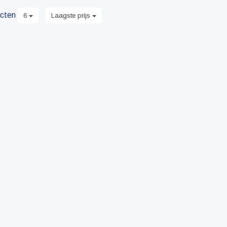
cten
6
Laagste prijs