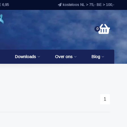
E 6,95
kosteloos NL > 75,- BE > 100,-
0
Downloads
Over ons
Blog
1