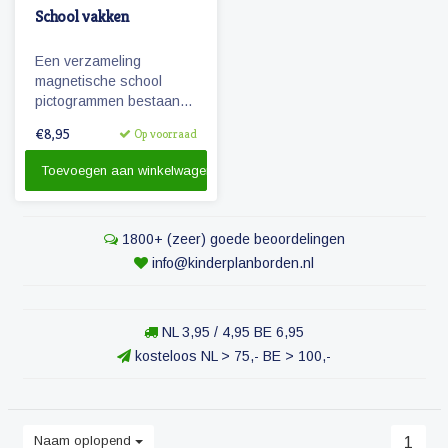
School vakken
Een verzameling
magnetische school
pictogrammen bestaande
uit diverse vakken die op
€8,95
Op voorraad
de basisschool worden
gegeven.
Toevoegen aan winkelwagen
1800+ (zeer) goede beoordelingen
info@kinderplanborden.nl
NL 3,95 / 4,95 BE 6,95
kosteloos NL > 75,- BE > 100,-
Naam oplopend
1