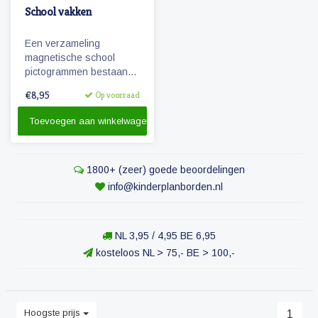
School vakken
Een verzameling
magnetische school
pictogrammen bestaande
uit diverse vakken die op
€8,95
Op voorraad
de basisschool worden
gegeven.
Toevoegen aan winkelwagen
1800+ (zeer) goede beoordelingen
info@kinderplanborden.nl
NL 3,95 / 4,95 BE 6,95
kosteloos NL > 75,- BE > 100,-
Hoogste prijs
1