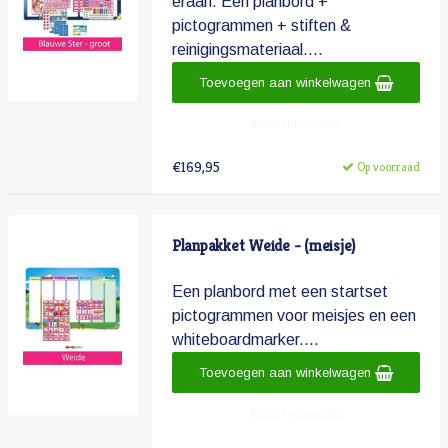
eraan. Een planbord +
pictogrammen + stiften &
reinigingsmateriaal....
Toevoegen aan winkelwagen
Meer informatie
€169,95
Op voorraad
Planpakket Weide - (meisje)
Een planbord met een startset
pictogrammen voor meisjes en een
whiteboardmarker....
Toevoegen aan winkelwagen
Meer informatie