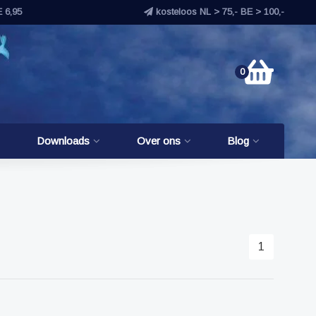
E 6,95
kosteloos NL > 75,- BE > 100,-
0
Downloads
Over ons
Blog
1