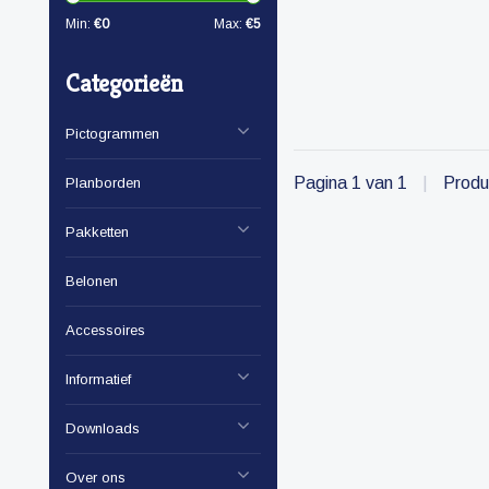
Min:
€
0
Max:
€
5
Categorieën
Pictogrammen
Pagina 1 van 1
|
Produ
Planborden
Pakketten
Belonen
Accessoires
Informatief
Downloads
Over ons