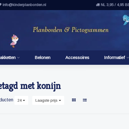
info@kinderplanborden.nl
NL 3,95 / 4,95 B
akketten
Belonen
Accessoires
Informatief
etagd met konijn
ducten
24
Laagste prijs