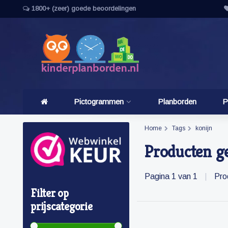
1800+ (zeer) goede beoordelingen
Pictogrammen
Planborden
P
Home
Tags
konijn
Producten g
Pagina 1 van 1
|
Pro
Filter op
prijscategorie