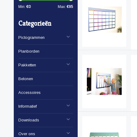
Min:
€
0
Max:
€
95
Categorieën
Pictogrammen
Planborden
Pakketten
Belonen
Accessoires
Informatief
Downloads
Over ons