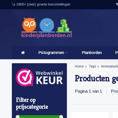
1800+ (zeer) goede beoordelingen
Pictogrammen
Planborden
P
Home
Tags
kinderplan
Producten g
Pagina 1 van 1
|
Pro
Filter op
prijscategorie