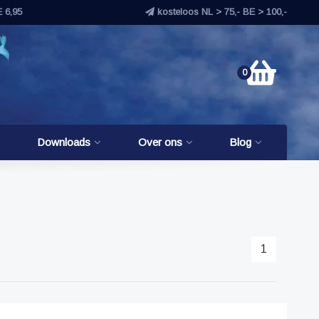
E 6,95
kosteloos NL > 75,- BE > 100,-
0
Downloads
Over ons
Blog
1