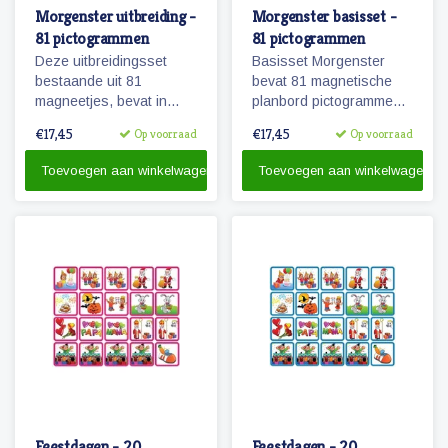
Morgenster uitbreiding -
Morgenster basisset -
81 pictogrammen
81 pictogrammen
Deze uitbreidingsset
Basisset Morgenster
bestaande uit 81
bevat 81 magnetische
magneetjes, bevat in
planbord pictogrammen
combinatie met de
passende bij het
€17,45
€17,45
Op voorraad
Op voorraad
basisset Morgenster, alle
planbord Morgenster.
pictogrammen in deze
Toevoegen aan winkelwagen
Toevoegen aan winkelwagen
serie en in een ruime
hoeveelheid. 81
magnetische
pictogrammen.
Feestdagen - 20
Feestdagen - 20