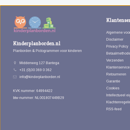
Klantenser
Algemene voo
Disclaimer
Kinderplanborden.nl
Privacy Policy
Planborden & Pictogrammen voor kinderen
Betaalmethod
Verzenden
Middenweg 127 Bantega
Klantenservice
+31 (0)30 369 0 362
Retourneren
info@kinderplanborden.nl
Garantie
Cookies
KVK nummer: 64994422
Intellectueel 
btw-nummer: NL001807449B29
Klachtenregeli
RSS-feed