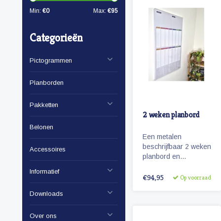
Min:
€
0
Max:
€
95
Categorieën
Pictogrammen
Planborden
Pakketten
2 weken planbord
Belonen
Een metalen
beschrijfbaar 2 weken
Accessoires
planbord en
notitiebord van 60 x
Informatief
90 cm
€94,95
Op voorraad
Downloads
Over ons