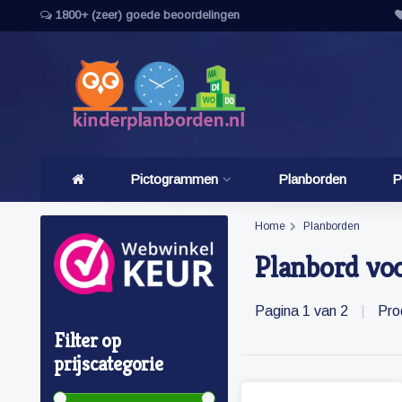
1800+ (zeer) goede beoordelingen
Pictogrammen
Planborden
P
Home
Planborden
Planbord vo
Pagina 1 van 2
|
Pro
Filter op
prijscategorie