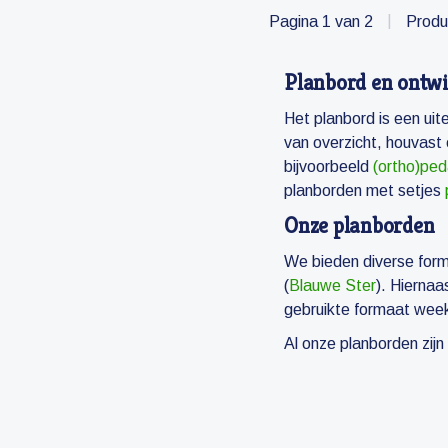
Pagina 1 van 2
|
Produ
Planbord en ontwi
Het planbord is een uit
van overzicht, houvast
bijvoorbeeld
(ortho)pe
planborden met setjes
Onze planborden
We bieden diverse form
(
Blauwe Ster
). Hierna
gebruikte formaat weekp
Al onze planborden zijn