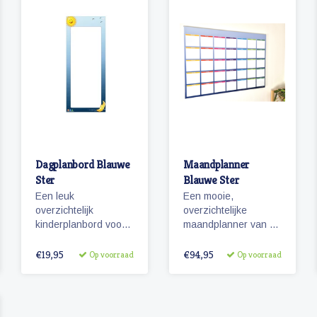
Dagplanbord Blauwe
Maandplanner
Ster
Blauwe Ster
Een leuk
Een mooie,
overzichtelijk
overzichtelijke
kinderplanbord voor
maandplanner van 60
een dagplanning. Het
x 90 die beschrijfbaar
planbord is geschikt
is en flexibel in te
€19,95
€94,95
Op voorraad
Op voorraad
voor magnetische
delen. Te gebruiken
pictogrammen en
als planbord voor het
beschrijfbaar met
gezin en/of voor de
whiteboard stiften
kinderen.