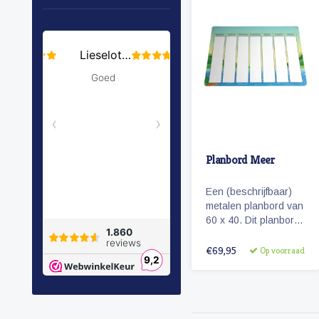
Planbord Meer
Een (beschrijfbaar)
metalen planbord van
60 x 40. Dit planbord
is een speciaal
ontworpen
€69,95
Op voorraad
weekplanner voor de
al wat oudere
kinderen.