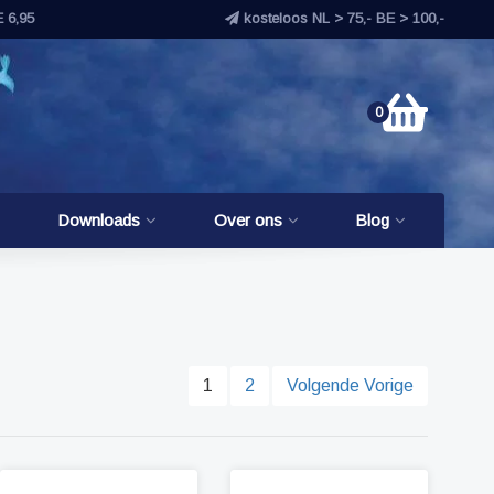
E 6,95
kosteloos NL > 75,- BE > 100,-
0
Downloads
Over ons
Blog
1
2
Volgende Vorige