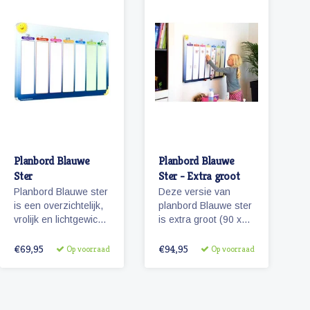
Planbord Blauwe
Planbord Blauwe
Ster
Ster - Extra groot
Planbord Blauwe ster
Deze versie van
is een overzichtelijk,
planbord Blauwe ster
vrolijk en lichtgewicht
is extra groot (90 x
metalen planbord
60 cm) en ook
voor kinderen (60 x
geschikt als
€69,95
€94,95
Op voorraad
Op voorraad
40 cm). Het bord
familieplanbord. Het
geeft overzicht over
bord geeft overzicht
een week en werkt
over een week, is
met vrolijke
beschrijfbaar en/of