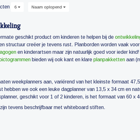
cten
6
Naam oplopend
kkeling
ermate geschikt product om kinderen te helpen bij de
ontwikkelin
 en structuur creëer je tevens rust. Planborden worden vaak voo
dagogen
en kinderartsen maar zijn natuurlijk goed voor ieder kind!
pictogrammen
bieden wij ook kant en klare
planpakketten
aan (m
aten weekplanners aan, variërend van het kleinste formaat 47,5
ast hebben we ook een leuke dagplanner van 13,5 x 34 cm en nat
lanner, geschikt voor 1 of 2 kinderen, is het formaat van 60 x 
 zijn tevens beschrijfbaar met whiteboard stiften.