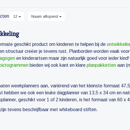
cten
12
Naam aflopend
kkeling
ermate geschikt product om kinderen te helpen bij de
ontwikkelin
 en structuur creëer je tevens rust. Planborden worden vaak voo
dagogen
en kinderartsen maar zijn natuurlijk goed voor ieder kind!
pictogrammen
bieden wij ook kant en klare
planpakketten
aan (m
aten weekplanners aan, variërend van het kleinste formaat 47,5
ast hebben we ook een leuke dagplanner van 13,5 x 34 cm en nat
lanner, geschikt voor 1 of 2 kinderen, is het formaat van 60 x 
 zijn tevens beschrijfbaar met whiteboard stiften.