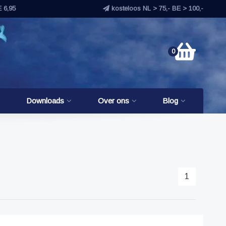
E 6,95
kosteloos NL > 75,- BE > 100,-
0
Downloads
Over ons
Blog
1