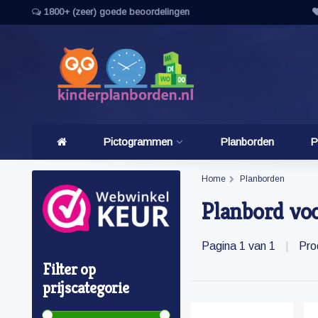
1800+ (zeer) goede beoordelingen
Pictogrammen
Planborden
P
Home
Planborden
Planbord vo
Pagina 1 van 1
|
Pro
Filter op
prijscategorie