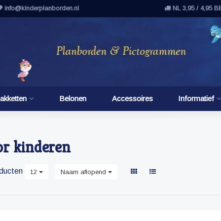
info@kinderplanborden.nl
NL 3,95 / 4,95 B
akketten
Belonen
Accessoires
Informatief
or kinderen
ducten
12
Naam aflopend