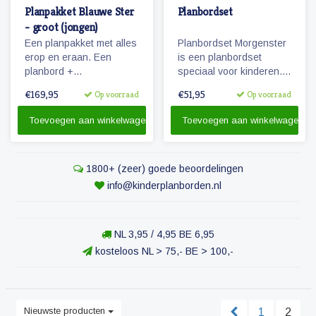
Planpakket Blauwe Ster
Planbordset
- groot (jongen)
Een planpakket met alles
Planbordset Morgenster
erop en eraan. Een
is een planbordset
planbord +
speciaal voor kinderen.
pictogrammen + stiften &
De set bevat een
€169,95
€51,95
Op voorraad
Op voorraad
reinigingsmateriaal.
planbord en een
basisset met 81
Toevoegen aan winkelwagen
Toevoegen aan winkelwagen
magnetische
pictogrammen.
1800+ (zeer) goede beoordelingen
info@kinderplanborden.nl
NL 3,95 / 4,95 BE 6,95
kosteloos NL > 75,- BE > 100,-
Nieuwste producten
1
2