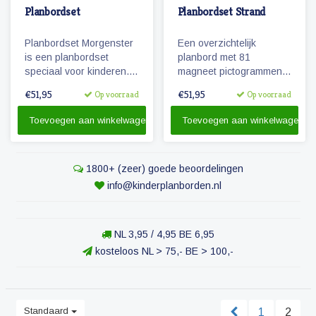
Planbordset
Planbordset Strand
Planbordset Morgenster
Een overzichtelijk
is een planbordset
planbord met 81
speciaal voor kinderen.
magneet pictogrammen
De set bevat een
voor kinderen. Maak een
€51,95
€51,95
Op voorraad
Op voorraad
planbord en een
zichtbare dagplanning
basisset met 81
met deze leuke en
Toevoegen aan winkelwagen
Toevoegen aan winkelwagen
magnetische
educatieve set.
pictogrammen.
1800+ (zeer) goede beoordelingen
info@kinderplanborden.nl
NL 3,95 / 4,95 BE 6,95
kosteloos NL > 75,- BE > 100,-
Standaard
1
2