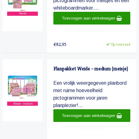
pictogrammen voor meisjes en een
whiteboardmarker....
Toevoegen aan winkelwagen
Meer informatie
€82,95
Op voorraad
Planpakket Weide - medium (meisje)
Een vrolijk weergegeven planbord
met ruime hoeveelheid
pictogrammen voor jaren
planplezier!...
Toevoegen aan winkelwagen
Meer informatie