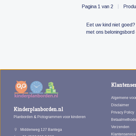
Pagina 1 van 2
|
Produ
Eet uw kind niet goed? 
met ons beloningsbord 
Klantenser
Algemene voo
Disclaimer
Kinderplanborden.nl
Privacy Policy
Planborden & Pictogrammen voor kinderen
Betaalmethod
Verzenden
Middenweg 127 Bantega
Klantenservice