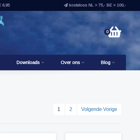
E 6,95
kosteloos NL > 75,- BE > 100,-
0
Downloads
Over ons
Blog
1
2
Volgende Vorige