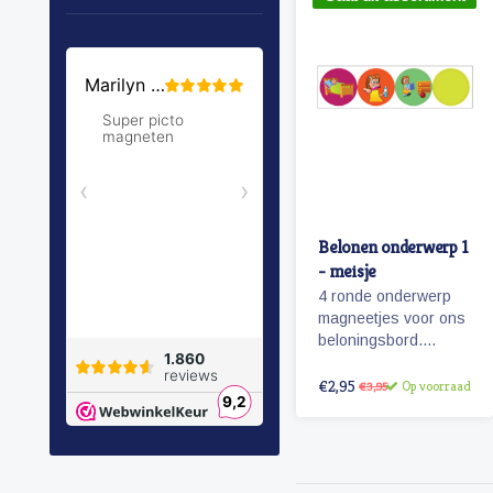
Belonen onderwerp 1
- meisje
4 ronde onderwerp
magneetjes voor ons
beloningsbord.
Tanden poetsen,
slapen, opruimen en
€2,95
Op voorraad
€3,95
een magneet om zelf
een onderwerp op te
plakken/tekenen.