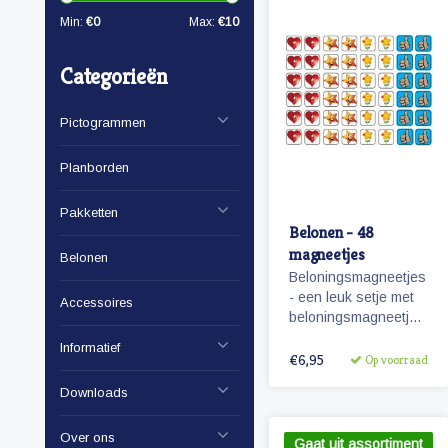
Min:
€
0
Max:
€
10
Categorieën
Pictogrammen
Planborden
Pakketten
Belonen - 48
magneetjes
Belonen
Beloningsmagneetjes
- een leuk setje met
Accessoires
beloningsmagneetjes
geschikt voor zowel
Informatief
jongens als meisjes.
€6,95
Op voorraad
Downloads
Over ons
Gaat uit assortiment