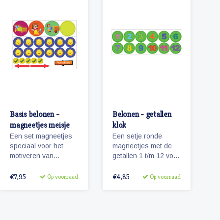
Basis belonen -
Belonen - getallen
magneetjes meisje
klok
Een set magneetjes
Een setje ronde
speciaal voor het
magneetjes met de
motiveren van
getallen 1 t/m 12 voor
kinderen. Ontwikkeld
de uren van de dag.
voor ons
€7,95
€4,85
Op voorraad
Op voorraad
beloningsbord en te
gebruiken in
combinatie met onze
pictogrammen