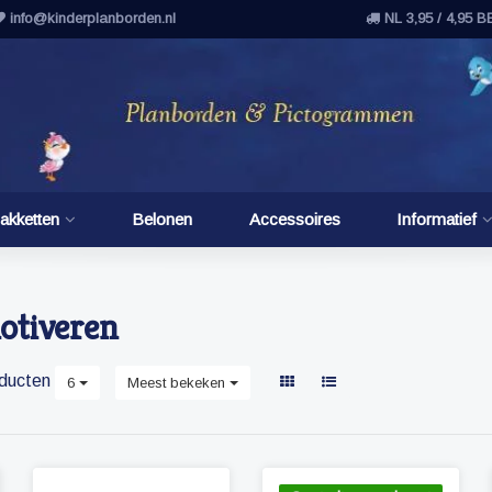
info@kinderplanborden.nl
NL 3,95 / 4,95 B
akketten
Belonen
Accessoires
Informatief
otiveren
ducten
6
Meest bekeken