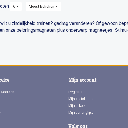
cten
6
Meest bekeken
wilt u zindelijkheid trainen? gedrag veranderen? Of gewoon bep
en onze beloningsmagneten plus onderwerp magneetjes! Stimulee
vice
Mijn account
rwaarden
Registreren
Mijn bestellingen
Mijn tickets
en
Mijn verlanglijst
Volg ons