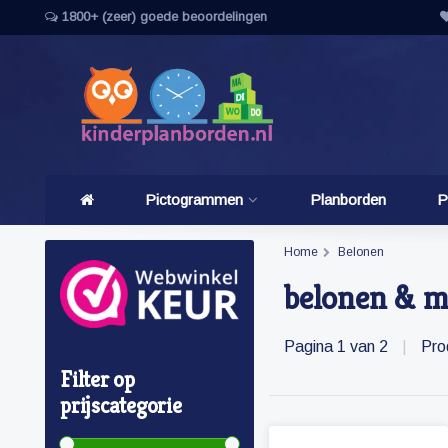
1800+ (zeer) goede beoordelingen
Pictogrammen
Planborden
P
Home
Belonen
belonen & m
Pagina 1 van 2
|
Pro
Filter op
prijscategorie