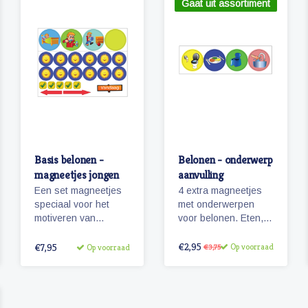
Gaat uit assortiment
Basis belonen -
Belonen - onderwerp
magneetjes jongen
aanvulling
Een set magneetjes
4 extra magneetjes
speciaal voor het
met onderwerpen
motiveren van
voor belonen. Eten,
kinderen. Ontwikkeld
toilet, potje en
voor ons
handen wassen.
€2,95
€7,95
Op voorraad
Op voorraad
€3,75
beloningsbord en te
Zowel voor jongen
gebruiken in
als meisje!
combinatie met onze
pictogrammen.