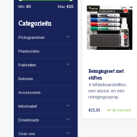
Min:
€
0
Max:
€
20
Categorieën
Pictogrammen
Planborden
Pakketten
Reinigingsset met
stiften
Belonen
4 Whiteboardstiften,
een wisser en een
Accessoires
reinigingsspray.
Informatief
€15,95
Op voorraad
Downloads
Over ons