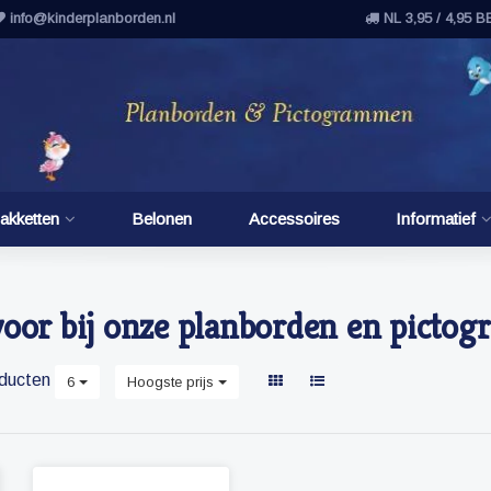
info@kinderplanborden.nl
NL 3,95 / 4,95 B
akketten
Belonen
Accessoires
Informatief
voor bij onze planborden en pict
ducten
6
Hoogste prijs