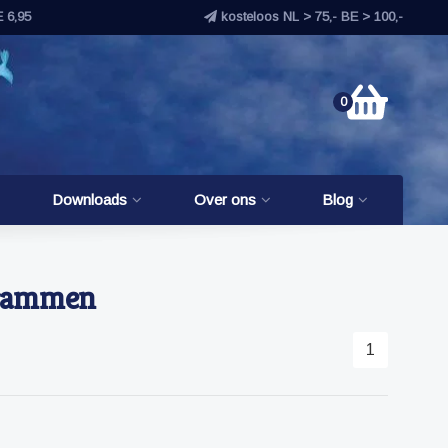
E 6,95
kosteloos NL > 75,- BE > 100,-
0
Downloads
Over ons
Blog
ogrammen
1