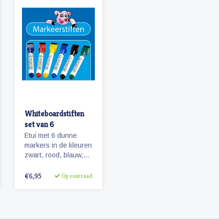
Whiteboardstiften
set van 6
Etui met 6 dunne
markers in de kleuren
zwart, rood, blauw,
groen, paars en geel.
De stiften zijn
€6,95
Op voorraad
voorzien van een
magneetje en
wissertje in de dop.